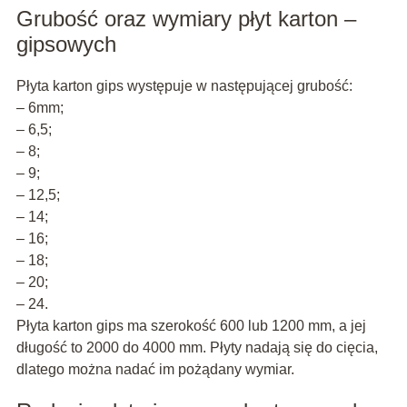
Grubość oraz wymiary płyt karton –
gipsowych
Płyta karton gips występuje w następującej grubość:
– 6mm;
– 6,5;
– 8;
– 9;
– 12,5;
– 14;
– 16;
– 18;
– 20;
– 24.
Płyta karton gips ma szerokość 600 lub 1200 mm, a jej
długość to 2000 do 4000 mm. Płyty nadają się do cięcia,
dlatego można nadać im pożądany wymiar.