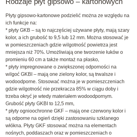
Rodzaje płyt gipsowo – kartonowych
Płyty gipsowo-kartonowe podzielić można ze względu na
ich funkcje na:
* płyty GKB – są to najczęściej używane płyty, mają szary
kolor, a ich grubość to 9,5 lub 12 mm. Można stosować je
w pomieszczeniach gdzie wilgotność powietrza jest
mniejsza niż 70%. Umożliwiają one tworzenie łuków o
promieniu 60 cm a także montaż na płasko,
* płyty impregnowane o zwiększonej odporności na
wilgoć GKBI – mają one zielony kolor, są trwalsze i
wodoodporne. Stosować można je w pomieszczeniach
gdzie wilgotność nie przekracza 85% w ciągu doby i
trzeba okryć je wtedy materiałem wodoodpornym.
Grubość płyty GKBI to 12,5 mm,
* płyty ognioochronne GKF – mają one czerwony kolor i
są odporne na ogień dzięki zastosowaniu szklanego
włókna. Płyty GKF stosować można na elementach
nośnych, poddaszach oraz w pomieszczeniach o