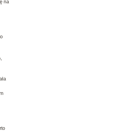
ię na
 o
,
,
ała
em
rto