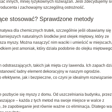
ukać innych, mniej ryzykownych rozwiązań. Jeśli zdecydujemy s
 producenta i zachowajmy szczególną ostrożność.
zające stosować? Sprawdzone metody
rnatywa dla chemicznych trutek, szczególnie jeśli obawiamy się
niejszych naturalnych środków jest olejek miętowy, który ze
sza myszy. Można nasączyć nim waciki i umieścić w miejscach
dkiem jest amoniak, który działa podobnie do olejku miętowego
 odstraszających, takich jak mięta czy lawenda. Ich zapach dzi
stanowić ładny element dekoracyjny w naszym ogrodzie.
efektywne, jak i bezpieczne, co czyni je idealnym rozwiązani
e pozbycie się myszy z domu. Od uszczelniania budynku, przez
raszające – każda z tych metod ma swoje miejsce w walce z
, że zapobieganie jest równie ważne co eliminacja. Dlatego wa