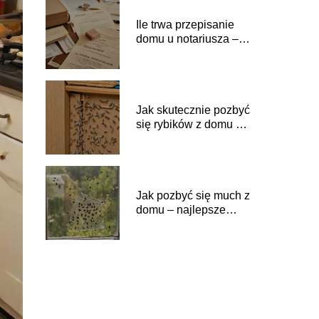
Ile trwa przepisanie
domu u notariusza –
czas i procedury krok
po kroku
Jak skutecznie pozbyć
się rybików z domu –
sprawdzone metody
Jak pozbyć się much z
domu – najlepsze
sposoby na skuteczne
rozwiązanie problemu