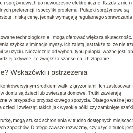
nych sprężynowych po nowoczesne elektroniczne. Każda z nich
lnych preferencji i specyfiki problemu. Pułapki sprężynowe są
totę i niską cenę, jednak wymagają regularnego sprawdzania 
nsowane technologicznie i mogą oferować większą skuteczność.
a szybką eliminację myszy. Ich zaletą jest także to, że nie tr
mi w użyciu. Niezależnie od wyboru typu pułapki, ważne jest, a
rdziej aktywne, co zwiększa szanse na ich złapanie.
ne? Wskazówki i ostrzeżenia
 kontrowersyjnym środkiem walki z gryzoniami. Ich zastosowan
 w domu są dzieci lub zwierzęta domowe. Trutki zawierają
czne w przypadku przypadkowego spożycia. Dlatego ważne jest
zieci i zwierząt, takich jak wysokie półki czy zamknięte szafki
 trutkę, mogą szukać schronienia w trudno dostępnych miejscac
ch zapachów. Dlatego zawsze rozważmy, czy użycie trutek jest