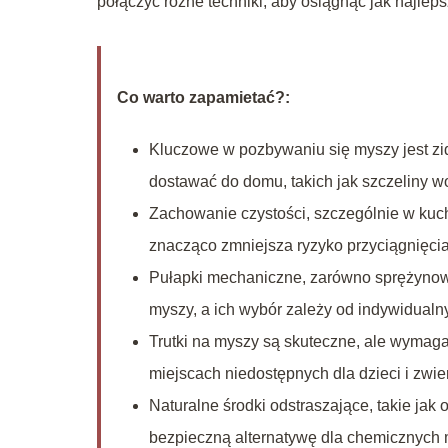
połączyć różne techniki, aby osiągnąć jak najlepsz
Co warto zapamietać?:
Kluczowe w pozbywaniu się myszy jest zid
dostawać do domu, takich jak szczeliny w
Zachowanie czystości, szczególnie w kuc
znacząco zmniejsza ryzyko przyciągnięcia
Pułapki mechaniczne, zarówno sprężynowe
myszy, a ich wybór zależy od indywidualnyc
Trutki na myszy są skuteczne, ale wymaga
miejscach niedostępnych dla dzieci i zwier
Naturalne środki odstraszające, takie jak 
bezpieczną alternatywę dla chemicznych m