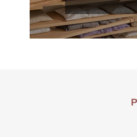
które przynoszą rez
P