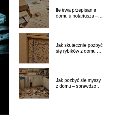
Ile trwa przepisanie
domu u notariusza –
czas i procedury krok
po kroku
Jak skutecznie pozbyć
się rybików z domu –
sprawdzone metody
Jak pozbyć się myszy
z domu – sprawdzone
metody i porady