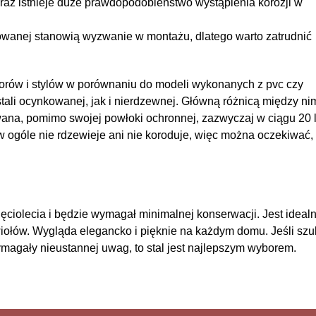
az istnieje duże prawdopodobieństwo wystąpienia korozji w
anej stanowią wyzwanie w montażu, dlatego warto zatrudnić
orów i stylów w porównaniu do modeli wykonanych z pvc czy
tali ocynkowanej, jak i nierdzewnej. Główną różnicą między ni
owana, pomimo swojej powłoki ochronnej, zazwyczaj w ciągu 20 l
w ogóle nie rdzewieje ani nie koroduje, więc można oczekiwać,
sięciolecia i będzie wymagał minimalnej konserwacji. Jest ideal
wiołów. Wygląda elegancko i pięknie na każdym domu. Jeśli sz
wymagały nieustannej uwag, to stal jest najlepszym wyborem.