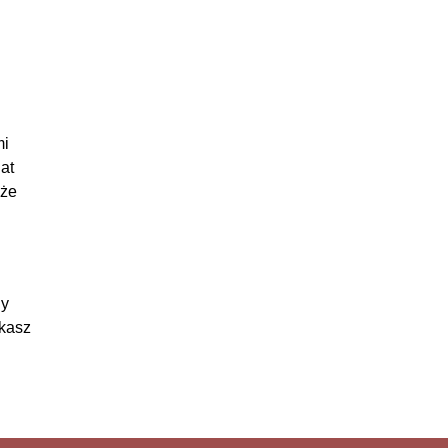
mi
at
 że
ny
ukasz