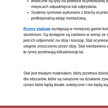
widoczne są rysy na powłoce ocynkowanej or
miejscach odpadnięcia lub odprysków.
Systemy rynnowe wykonane z blachy ocynkow
profesjonalną ekipę montażową.
Rynny stalowe
występują w mniejszej gamie kol
aluminium. Są dostępne są zarówno w wersji ze s
jest ich odporność na rdzę i korozję. Stal ocynk
ulegnie zniszczeniu przez rdzę. Stal nierdzewna 
te rynny przetrwają kilkadziesiąt lat.
Stal jest trwałym materiałem, który przetrwa dzie
dla obszarów, które są narażone na działanie ży
rynien które będą trwałe, estetyczne i nie będą 