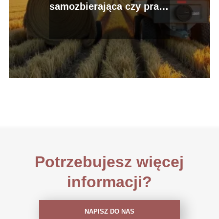
samozbierająca czy prasa
rolująca – co wybrać?
Potrzebujesz więcej
informacji?
NAPISZ DO NAS